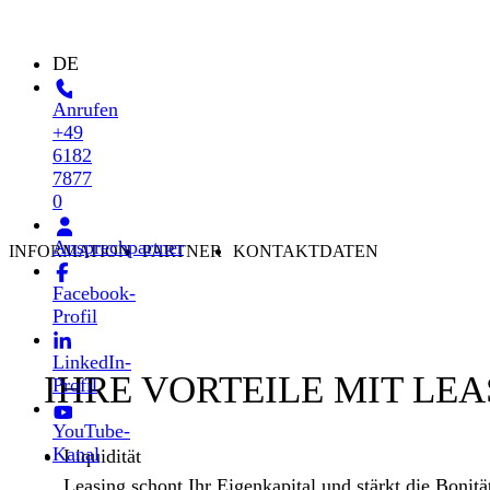
DE
Anrufen
+49
6182
7877
0
Ansprechpartner
INFORMATION
PARTNER
KONTAKTDATEN
Facebook-
Profil
LinkedIn-
IHRE VORTEILE MIT LEA
Profil
YouTube-
Kanal
Liquidität
Leasing schont Ihr Eigenkapital und stärkt die Bonit